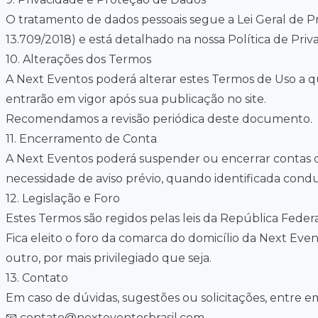
O tratamento de dados pessoais segue a Lei Geral de P
13.709/2018) e está detalhado na nossa
Política de Priv
10
.
Alterações dos Termos
A Next Eventos poderá alterar estes Termos de Uso a 
entrarão em vigor após sua publicação no site.
Recomendamos a revisão periódica deste documento.
11
.
Encerramento de Conta
A Next Eventos poderá suspender ou encerrar contas 
necessidade de aviso prévio, quando identificada condu
12
.
Legislação e Foro
Estes Termos são regidos pelas leis da República Federat
Fica eleito o foro da comarca do domicílio da Next Ev
outro, por mais privilegiado que seja.
13
.
Contato
Em caso de dúvidas, sugestões ou solicitações, entre e
📧
contato@nexteventosbrasil.com