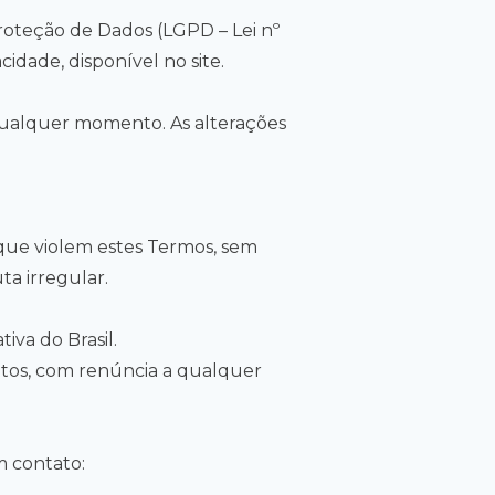
roteção de Dados (LGPD – Lei nº
acidade
, disponível no site.
qualquer momento. As alterações
que violem estes Termos, sem
ta irregular.
iva do Brasil.
entos, com renúncia a qualquer
m contato: