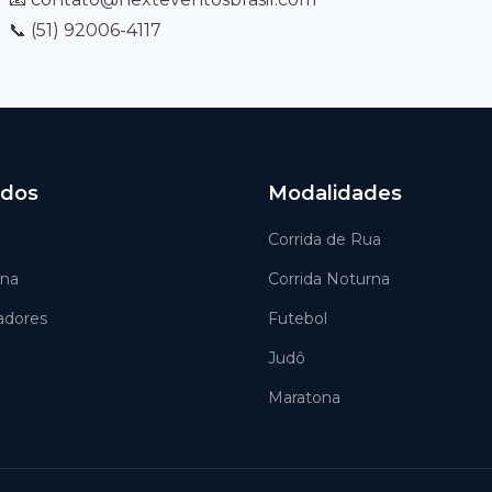
📞 (51) 92006-4117
idos
Modalidades
Corrida de Rua
na
Corrida Noturna
adores
Futebol
Judô
Maratona